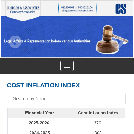
Toggle
navigation
COST INFLATION INDEX
Financial Year
Cost Inflation Index
2025-2026
376
2024-2025
363